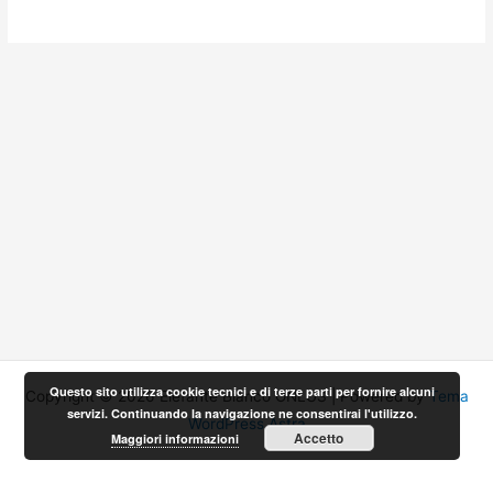
Questo sito utilizza cookie tecnici e di terze parti per fornire alcuni
Copyright © 2026 Elefante Bianco ONLUS | Powered by
Tema
servizi. Continuando la navigazione ne consentirai l'utilizzo.
WordPress Astra
Accetto
Maggiori informazioni